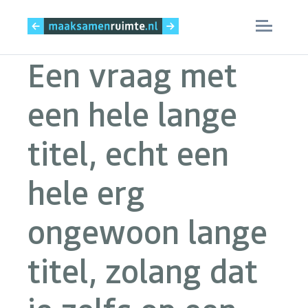
Een vraag met
Skip
Home
to
een hele lange
content
Het MaatregelenVizier
titel, echt een
Rapportage
hele erg
Nieuws
ongewoon lange
Inspiratie
Over deze site
titel, zolang dat
Contact