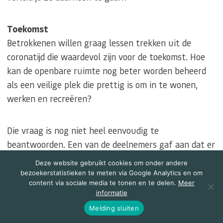
Toekomst
Betrokkenen willen graag lessen trekken uit de
coronatijd die waardevol zijn voor de toekomst. Hoe
kan de openbare ruimte nog beter worden beheerd
als een veilige plek die prettig is om in te wonen,
werken en recreëren?
Die vraag is nog niet heel eenvoudig te
beantwoorden. Een van de deelnemers gaf aan dat er
nu een operationeel plan binnenstad is waarvan een
Deze website gebruikt cookies om onder andere
deel waarschijnlijk niet snel meer gebruikt wordt en
bezoekerstatistieken te meten via Google Analytics en om
content via sociale media te tonen en te delen.
Meer
een deel wellicht wel vaker zal worden toegepast.
informatie
Bijvoorbeeld de inzet van city hosts op drukke dagen.
Melding sluiten
En vanuit Utrecht werd aangegeven dat het in het