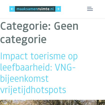
Categorie:
Geen
Skip
Home
to
categorie
content
Het MaatregelenVizier
Rapportage
Impact toerisme op
Nieuws
leefbaarheid: VNG-
Inspiratie
bijeenkomst
vrijetijdhotspots
Over deze site
Contact