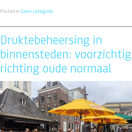
Posted in
Geen categorie
Druktebeheersing in
binnensteden: voorzichtig
richting oude normaal